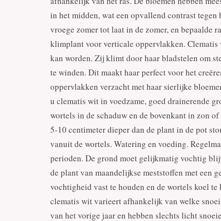
afhankelijk van het ras. De bloemen hebben mees
in het midden, wat een opvallend contrast tegen h
vroege zomer tot laat in de zomer, en bepaalde r
klimplant voor verticale oppervlakken. Clematis 
kan worden. Zij klimt door haar bladstelen om st
te winden. Dit maakt haar perfect voor het creëren
oppervlakken verzacht met haar sierlijke bloemen
u clematis wit in voedzame, goed drainerende gr
wortels in de schaduw en de bovenkant in zon of 
5-10 centimeter dieper dan de plant in de pot st
vanuit de wortels. Watering en voeding. Regelmat
perioden. De grond moet gelijkmatig vochtig blij
de plant van maandelijkse meststoffen met een g
vochtigheid vast te houden en de wortels koel te
clematis wit varieert afhankelijk van welke snoei
van het vorige jaar en hebben slechts licht snoei