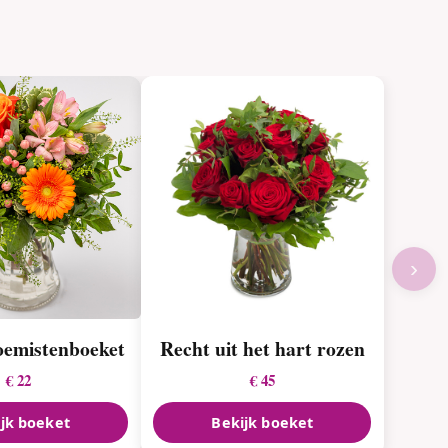
›
oemistenboeket
Recht uit het hart rozen
€ 22
€ 45
jk boeket
Bekijk boeket