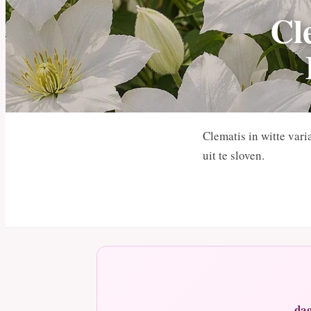
Cl
Clematis in witte var
uit te sloven.
dag