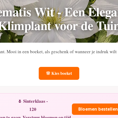
ematis Wit - Een Elega
Klimplant voor de Tui
iant. Mooi in een boeket, als geschenk of wanneer je indruk wil
🌸 Kies boeket
🌷 Sinterklaas -
120
Bloemen bestellen
en te gaan. Verstuur bloemen op tijd.