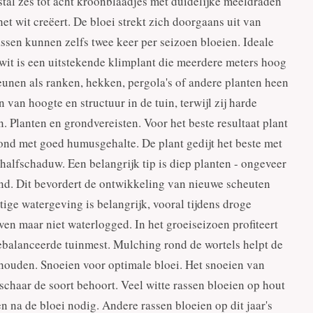
tal zes tot acht kroonblaadjes met duidelijke meeldraden
et wit creëert. De bloei strekt zich doorgaans uit van
assen kunnen zelfs twee keer per seizoen bloeien. Ideale
wit is een uitstekende klimplant die meerdere meters hoog
eunen als ranken, hekken, pergola's of andere planten heen
 van hoogte en structuur in de tuin, terwijl zij harde
. Planten en grondvereisten. Voor het beste resultaat plant
ond met goed humusgehalte. De plant gedijt het beste met
halfschaduw. Een belangrijk tip is diep planten - ongeveer
ond. Dit bevordert de ontwikkeling van nieuwe scheuten
ige watergeving is belangrijk, vooral tijdens droge
ven maar niet waterlogged. In het groeiseizoen profiteert
ebalanceerde tuinmest. Mulching rond de wortels helpt de
 houden. Snoeien voor optimale bloei. Het snoeien van
schaar de soort behoort. Veel witte rassen bloeien op hout
en na de bloei nodig. Andere rassen bloeien op dit jaar's