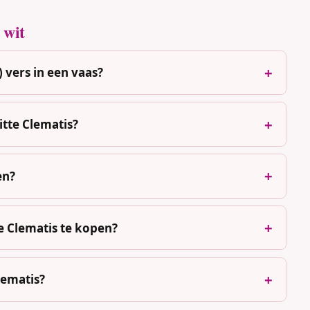
 wit
) vers in een vaas?
itte Clematis?
en?
 Clematis te kopen?
lematis?