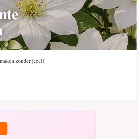
nte
n
t maken zonder jezelf