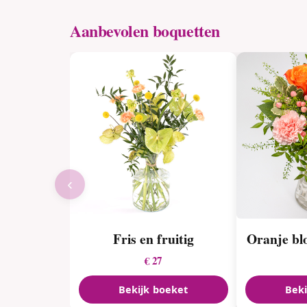
Aanbevolen boquetten
‹
Fris en fruitig
Oranje bl
€ 27
Bekijk boeket
Beki