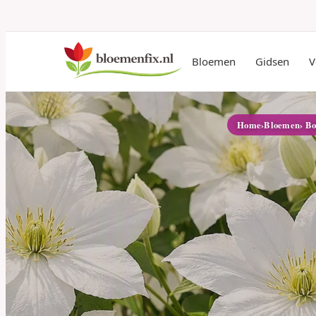
Bloemen
Gidsen
V
Home
›
Bloemen
› Bo