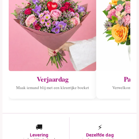
Verjaardag
Pasg
Maak iemand blij met een kleurrijke boeket
Verwelkom het 
🚚
⚡
Levering
Dezelfde dag