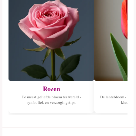
Rozen
Tu
De meest geliefde bloem ter wereld -
De lentebloem - lees 
symboliek en verzorgingstips.
kleuren 