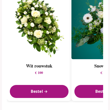
Wit rouwstuk
Snowfla
€ 100
€ 28
Bestel →
Bestel