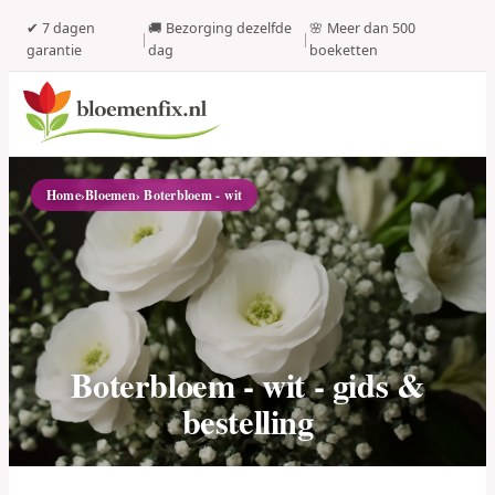
✔ 7 dagen
🚚 Bezorging dezelfde
🌸 Meer dan 500
|
|
garantie
dag
boeketten
Home
›
Bloemen
› Boterbloem - wit
Boterbloem - wit - gids &
bestelling