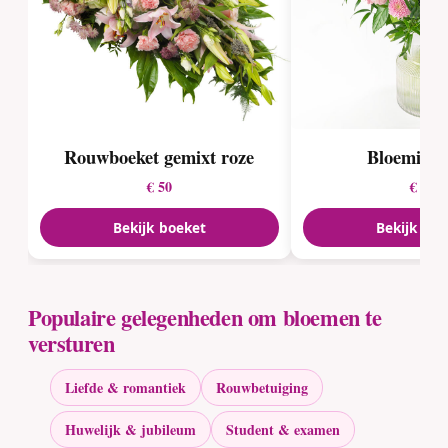
Rouwboeket gemixt roze
Bloemist 
€ 50
€ 22
Bekijk boeket
Bekijk boe
Populaire gelegenheden om bloemen te
versturen
Liefde & romantiek
Rouwbetuiging
Huwelijk & jubileum
Student & examen