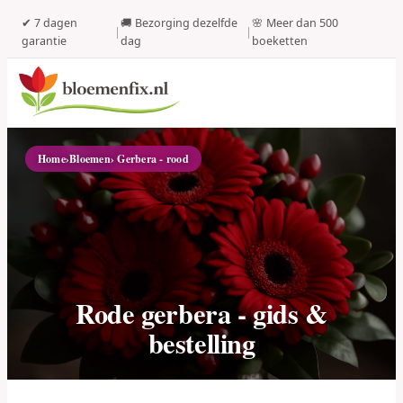
✔ 7 dagen
🚚 Bezorging dezelfde
🌸 Meer dan 500
|
|
garantie
dag
boeketten
Home
›
Bloemen
› Gerbera - rood
Rode gerbera - gids &
bestelling