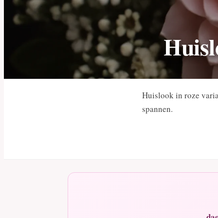
Huisl
Huislook in roze vari
spannen.
dag