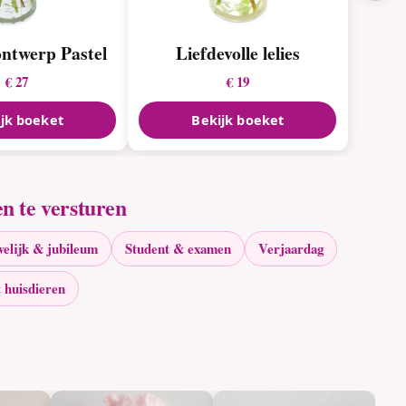
ontwerp Pastel
Liefdevolle lelies
€ 27
€ 19
jk boeket
Bekijk boeket
n te versturen
elijk & jubileum
Student & examen
Verjaardag
 huisdieren