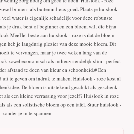
r weinig zorg nodig om goed te doen. Huislook - roze
zowel binnen- als buitenmilieus goed. Plaats je huislook
 veel water is eigenlijk schadelijk voor deze robuuste
 als je druk bent of beginner en een bloem wilt die bijna
look MeeHet beste aan huislook - roze is dat de bloem
en heb je langdurig plezier van deze mooie bloem. Dit
 hoeft te vervangen, maar je twee weken lang van de
ook zowel economisch als milieuvriendelijk slim - perfect
er afstand te doen van kleur en schoonheid.# Een
 uit te geven om indruk te maken. Huislook - roze kost al
chenkidee. De bloem is uitstekend geschikt als geschenk
et als een kleine verrassing voor jezelf? Huislook in roze
ls als een solistische bloem op een tafel. Stuur huislook -
- zonder je in te spannen.