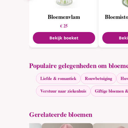
Bloemenvlam
Bloemist
€ 25
Bekijk boeket
Beki
Populaire gelegenheden om bloeme
Liefde & romantiek
Rouwbetuiging
Huw
Verstuur naar ziekenhuis
Giftige bloemen &
Gerelateerde bloemen