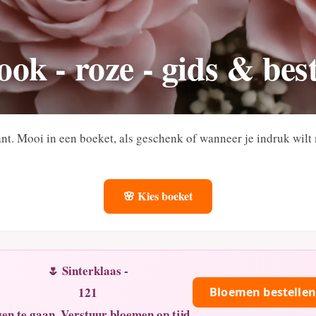
ook - roze - gids & best
ant. Mooi in een boeket, als geschenk of wanneer je indruk wilt
🌸 Kies boeket
🌷 Sinterklaas -
121
Bloemen bestellen
en te gaan. Verstuur bloemen op tijd.