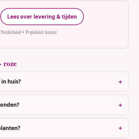
Lees over levering & tijden
 Nederland • Populaire keuze
- roze
in huis?
 honden?
planten?