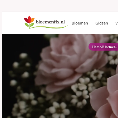
Bloemen
Gidsen
V
Home
›
Bloemen
›