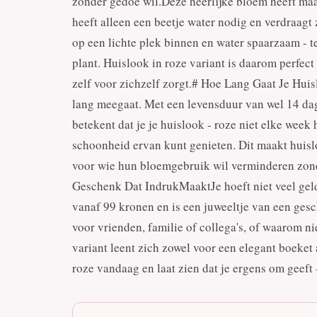
zonder gedoe wil.Deze heerlijke bloem heeft maa
heeft alleen een beetje water nodig en verdraagt 
op een lichte plek binnen en water spaarzaam - te
plant. Huislook in roze variant is daarom perfect
zelf voor zichzelf zorgt.# Hoe Lang Gaat Je Huis
lang meegaat. Met een levensduur van wel 14 dag
betekent dat je je huislook - roze niet elke week
schoonheid ervan kunt genieten. Dit maakt huisl
voor wie hun bloemgebruik wil verminderen zond
Geschenk Dat IndrukMaaktJe hoeft niet veel geld
vanaf 99 kronen en is een juweeltje van een ges
voor vrienden, familie of collega's, of waarom ni
variant leent zich zowel voor een elegant boeket a
roze vandaag en laat zien dat je ergens om geeft 