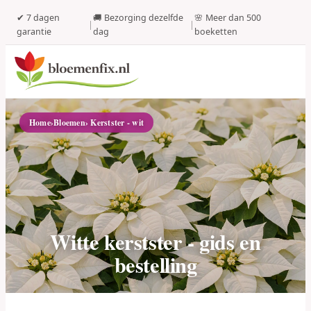
✔ 7 dagen
🚚 Bezorging dezelfde
🌸 Meer dan 500
|
|
garantie
dag
boeketten
Home
›
Bloemen
› Kerstster - wit
Witte kerstster - gids en
bestelling