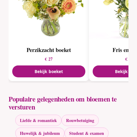
Perzikzacht boeket
Fris en fru
€ 27
€ 27
Bekijk boeket
Bekijk boe
Populaire gelegenheden om bloemen te
versturen
Liefde & romantiek
Rouwbetuiging
Huwelijk & jubileum
Student & examen