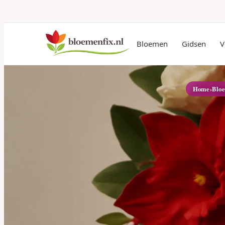
Bloemen
Gidsen
V
Home
›
Blo