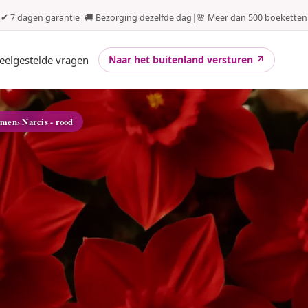
✔ 7 dagen garantie
|
🚚 Bezorging dezelfde dag
|
🌸 Meer dan 500 boeketten
eelgestelde vragen
Naar het buitenland versturen ↗
emen
› Narcis - rood