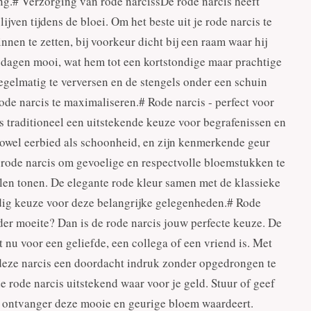
ing.# Verzorging van rode narcissDe rode narcis heeft
ijven tijdens de bloei. Om het beste uit je rode narcis te
nnen te zetten, bij voorkeur dicht bij een raam waar hij
 3 dagen mooi, wat hem tot een kortstondige maar prachtige
regelmatig te verversen en de stengels onder een schuin
ode narcis te maximaliseren.# Rode narcis - perfect voor
s traditioneel een uitstekende keuze voor begrafenissen en
wel eerbied als schoonheid, en zijn kenmerkende geur
e rode narcis om gevoelige en respectvolle bloemstukken te
len tonen. De elegante rode kleur samen met de klassieke
dig keuze voor deze belangrijke gelegenheden.# Rode
er moeite? Dan is de rode narcis jouw perfecte keuze. De
t nu voor een geliefde, een collega of een vriend is. Met
t deze narcis een doordacht indruk zonder opgedrongen te
de rode narcis uitstekend waar voor je geld. Stuur of geef
e ontvanger deze mooie en geurige bloem waardeert.