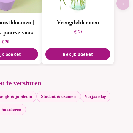
›
unstbloemen |
Vreugdebloemen
& paarse vaas
€ 20
€ 30
jk boeket
Bekijk boeket
n te versturen
elijk & jubileum
Student & examen
Verjaardag
 huisdieren