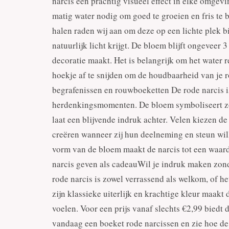
narcis een prachtig visueel effect in elke omgev
matig water nodig om goed te groeien en fris te bl
halen raden wij aan om deze op een lichte plek bi
natuurlijk licht krijgt. De bloem blijft ongeveer
decoratie maakt. Het is belangrijk om het water 
hoekje af te snijden om de houdbaarheid van je r
begrafenissen en rouwboeketten De rode narcis i
herdenkingsmomenten. De bloem symboliseert zo
laat een blijvende indruk achter. Velen kiezen d
creëren wanneer zij hun deelneming en steun wil
vorm van de bloem maakt de narcis tot een waar
narcis geven als cadeauWil je indruk maken zond
rode narcis is zowel verrassend als welkom, of he
zijn klassieke uiterlijk en krachtige kleur maak
voelen. Voor een prijs vanaf slechts €2,99 biedt 
vandaag een boeket rode narcissen en zie hoe d