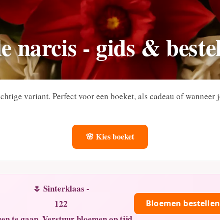
 narcis - gids & beste
chtige variant. Perfect voor een boeket, als cadeau of wanneer 
🌸 Kies boeket
🌷 Sinterklaas -
122
Bloemen bestellen
en te gaan. Verstuur bloemen op tijd.