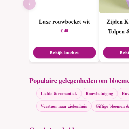
‹
Luxe rouwboeket wit
Zijden K
Tulpen 
€ 40
Bekijk boeket
Beki
Populaire gelegenheden om bloeme
Liefde & romantiek
Rouwbetuiging
Huw
Verstuur naar ziekenhuis
Giftige bloemen &