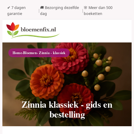
✔ 7 dagen
🚚 Bezorging dezelfde
🌸 Meer dan 500
|
|
garantie
dag
boeketten
Home
›
Bloemen
› Zinnia - klassiek
Zinnia klassiek - gids en
bestelling