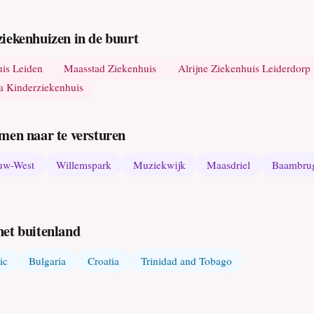
iekenhuizen in de buurt
uis Leiden
Maasstad Ziekenhuis
Alrijne Ziekenhuis Leiderdorp
na Kinderziekenhuis
men naar te versturen
uw-West
Willemspark
Muziekwijk
Maasdriel
Baambru
het buitenland
ic
Bulgaria
Croatia
Trinidad and Tobago