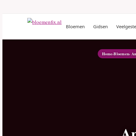
Bloemen
Gidsen
Veelgest
Home
›
Bloemen
› A
An