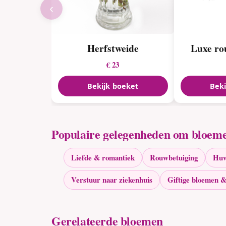
‹
Herfstweide
Luxe ro
€ 23
Bekijk boeket
Beki
Populaire gelegenheden om bloeme
Liefde & romantiek
Rouwbetuiging
Huw
Verstuur naar ziekenhuis
Giftige bloemen &
Gerelateerde bloemen