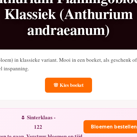
Klassiek (Anthurium
andraeanum)
oem) in klassieke variant. Mooi in een boeket, als geschenk o
l inspanning.
🌸 Kies boeket
🌷 Sinterklaas -
122
Bloemen bestellen
en te gaan. Verstuur bloemen op tijd.