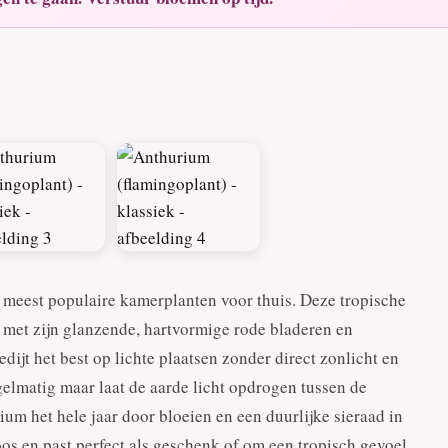
 meest populaire kamerplanten voor thuis. Deze tropische
et zijn glanzende, hartvormige rode bladeren en
ijt het best op lichte plaatsen zonder direct zonlicht en
elmatig maar laat de aarde licht opdrogen tussen de
ium het hele jaar door bloeien en een duurlijke sieraad in
loos en past perfect als geschenk of om een tropisch gevoel