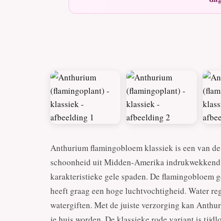
Anthurium flamingobloem klassiek is een van de
schoonheid uit Midden-Amerika indrukwekkend m
karakteristieke gele spaden. De flamingobloem ged
heeft graag een hoge luchtvochtigheid. Water reg
watergiften. Met de juiste verzorging kan Anthur
je huis worden. De klassieke rode variant is tijd