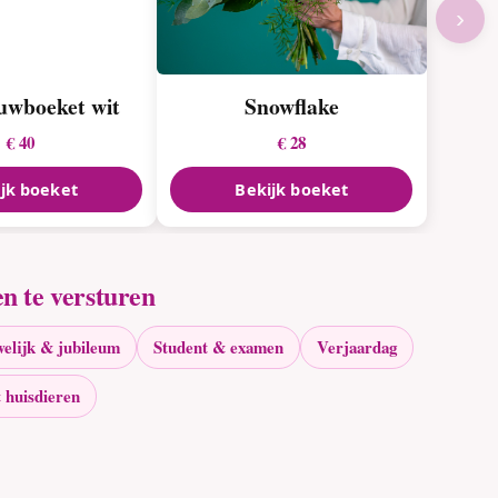
›
uwboeket wit
Snowflake
€ 40
€ 28
jk boeket
Bekijk boeket
n te versturen
elijk & jubileum
Student & examen
Verjaardag
 huisdieren