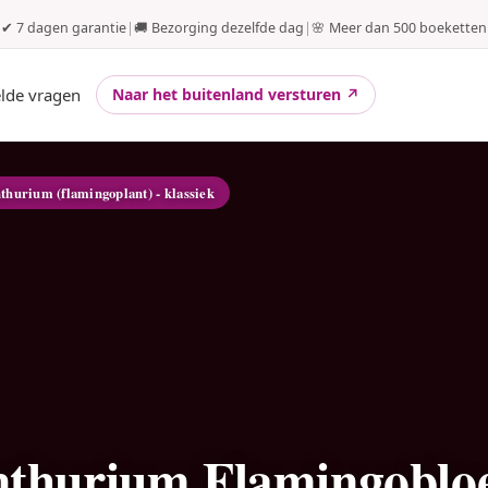
✔ 7 dagen garantie
|
🚚 Bezorging dezelfde dag
|
🌸 Meer dan 500 boeketten
elde vragen
Naar het buitenland versturen ↗
nthurium (flamingoplant) - klassiek
thurium Flamingobl