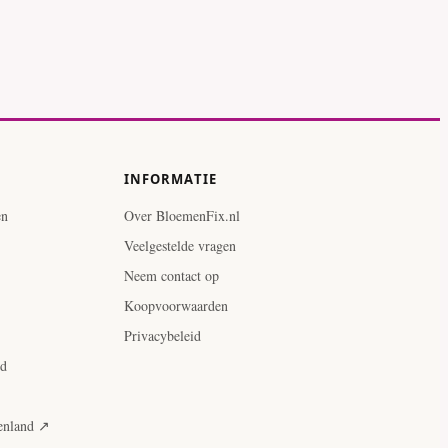
- wit
Ridderspoor - wit
INFORMATIE
en
Over BloemenFix.nl
Veelgestelde vragen
Neem contact op
Koopvoorwaarden
Privacybeleid
ud
tenland ↗