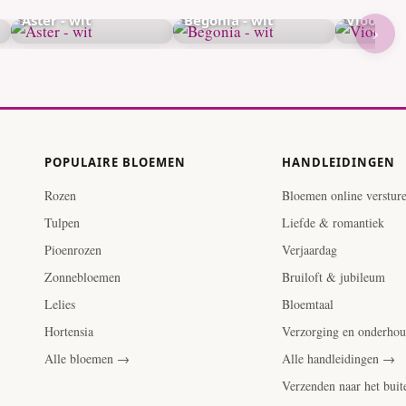
Aster - wit
Begonia - wit
Viooltje 
›
POPULAIRE BLOEMEN
HANDLEIDINGEN
Rozen
Bloemen online verstur
Tulpen
Liefde & romantiek
Pioenrozen
Verjaardag
Zonnebloemen
Bruiloft & jubileum
Lelies
Bloemtaal
Hortensia
Verzorging en onderho
Alle bloemen →
Alle handleidingen →
Verzenden naar het bui