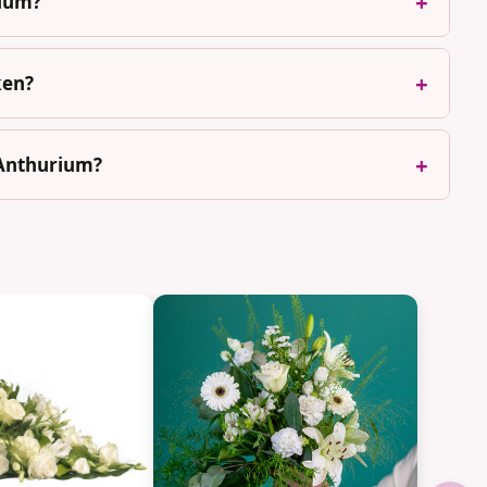
rium?
ken?
t Anthurium?