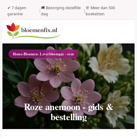
✔ 7 dagen
🚚 Bezorging dezelfde
🌸 Meer dan 500
|
|
garantie
dag
boeketten
Home
›
Bloemen
› Leverbloempje - roze
Roze anemoon - gids &
bestelling