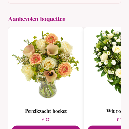
Aanbevolen boquetten
Perzikzacht boeket
Wit rouw
€ 27
€ 100