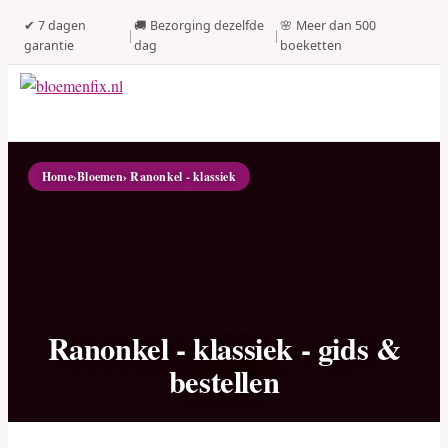
✔ 7 dagen
🚚 Bezorging dezelfde
🌸 Meer dan 500
|
|
garantie
dag
boeketten
Home
›
Bloemen
› Ranonkel - klassiek
Ranonkel - klassiek - gids &
bestellen