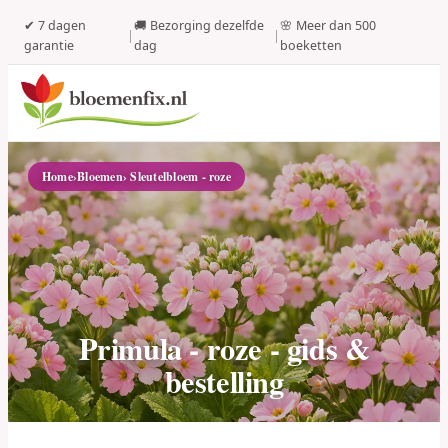
✔ 7 dagen
🚚 Bezorging dezelfde
🌸 Meer dan 500
|
|
garantie
dag
boeketten
Home
›
Bloemen
› Sleutelbloem - roze
Primula - roze - gids &
bestelling