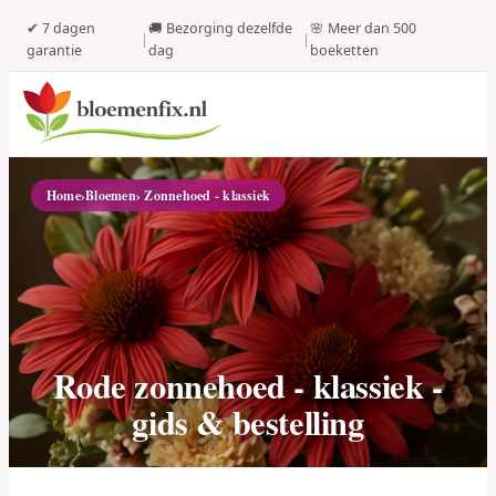
✔ 7 dagen
🚚 Bezorging dezelfde
🌸 Meer dan 500
|
|
garantie
dag
boeketten
Home
›
Bloemen
› Zonnehoed - klassiek
Rode zonnehoed - klassiek -
gids & bestelling