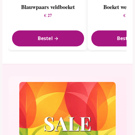
Blauwpaars veldboeket
Boeket weelde
€ 27
€ 25
Bestel →
Bestel