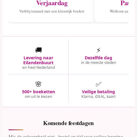
Verjaardag
Pasge
Verblij iemand met een kleurrijk boeket
Welkom aan het 
🚚
⚡
Levering naar
Dezelfde dag
Eilandenbuurt
in de meeste steden
en heel Nederland
🌸
✅
500+ boeketten
Veilige betaling
om uit te kiezen
Klarna, iDEAL, kaart
Komende feestdagen
Mis de gelegenheid niet - bestel op tijd voor veilige levering