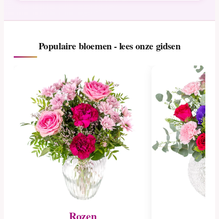
Populaire bloemen - lees onze gidsen
Rozen
Tu