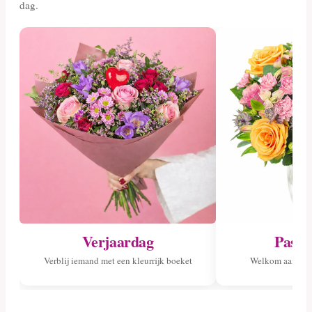
dag.
Verjaardag
Pasge
Verblij iemand met een kleurrijk boeket
Welkom aan het 