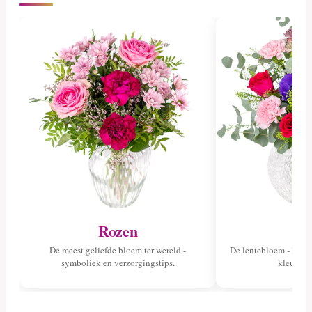
Rozen
Tu
De meest geliefde bloem ter wereld -
De lentebloem - lees 
symboliek en verzorgingstips.
kleuren 