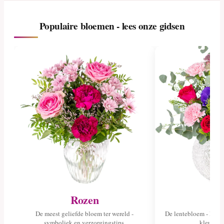
Populaire bloemen - lees onze gidsen
Rozen
Tu
De meest geliefde bloem ter wereld -
De lentebloem - lees 
symboliek en verzorgingstips.
kleuren 