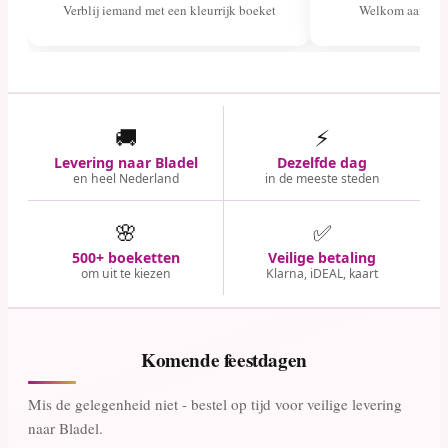
Verblij iemand met een kleurrijk boeket
Welkom aan het 
🚚
⚡
Levering naar Bladel
Dezelfde dag
en heel Nederland
in de meeste steden
🌸
✅
500+ boeketten
Veilige betaling
om uit te kiezen
Klarna, iDEAL, kaart
Komende feestdagen
Mis de gelegenheid niet - bestel op tijd voor veilige levering
naar Bladel.