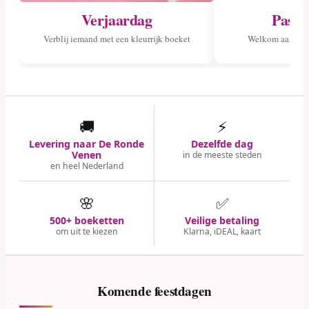
Verjaardag
Pasge
Verblij iemand met een kleurrijk boeket
Welkom aan het 
🚚
⚡
Levering naar De Ronde
Dezelfde dag
Venen
in de meeste steden
en heel Nederland
🌸
✅
500+ boeketten
Veilige betaling
om uit te kiezen
Klarna, iDEAL, kaart
Komende feestdagen