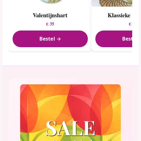
Valentijnshart
Klassieke rod
€ 35
€ 25
Bestel →
Bestel