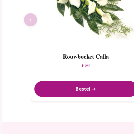
‹
Rouwboeket Calla
€ 50
Bestel →