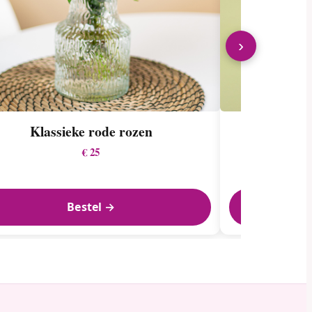
›
Klassieke rode rozen
Roz
€ 25
Bestel →