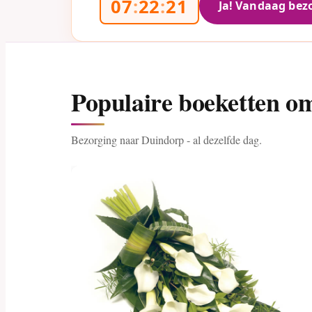
07
:
22
:
20
Ja! Vandaag bez
Populaire boeketten o
Bezorging naar Duindorp - al dezelfde dag.