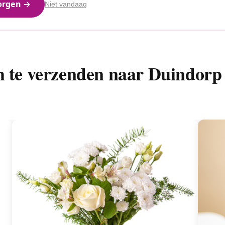
orgen →
Niet vandaag
m te verzenden naar Duindorp