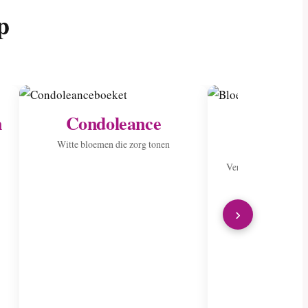
p
n
Condoleance
Verstur
zieke
Witte bloemen die zorg tonen
Verspreid vreugde me
›