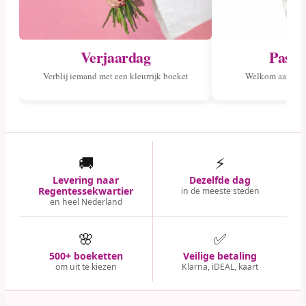
Verjaardag
Pasge
Verblij iemand met een kleurrijk boeket
Welkom aan het 
🚚
⚡
Levering naar
Dezelfde dag
Regentessekwartier
in de meeste steden
en heel Nederland
🌸
✅
500+ boeketten
Veilige betaling
om uit te kiezen
Klarna, iDEAL, kaart