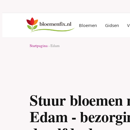
Bloemen
Gidsen
V
Startpagina
› Edam
Stuur bloemen 
Edam - bezorgi