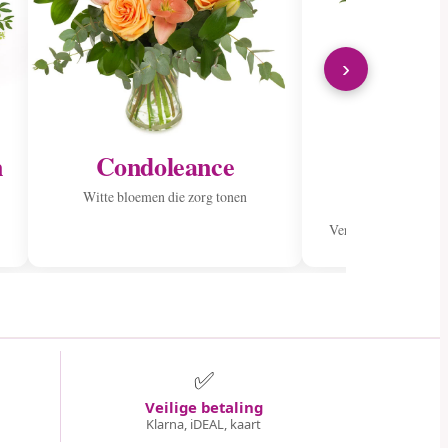
›
n
Condoleance
Verstur
zieke
Witte bloemen die zorg tonen
Verspreid vreugde me
✅
Veilige betaling
Klarna, iDEAL, kaart