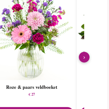
›
Roze & paars veldboeket
Kla
€ 27