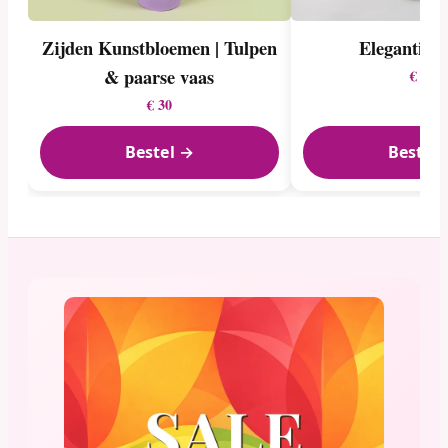
Zijden Kunstbloemen | Tulpen
Elegantie i
& paarse vaas
€ 20
€ 30
Bestel →
Bestel