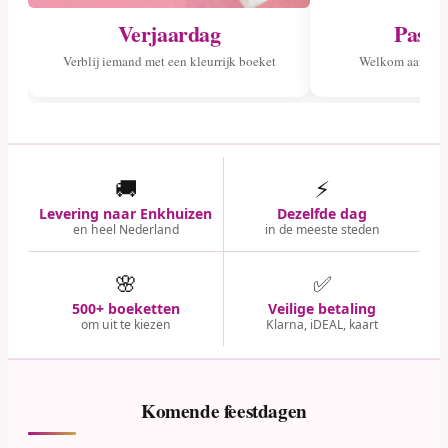
Verjaardag
Pasge
Verblij iemand met een kleurrijk boeket
Welkom aan het 
🚚
⚡
Levering naar Enkhuizen
Dezelfde dag
en heel Nederland
in de meeste steden
🌸
✅
500+ boeketten
Veilige betaling
om uit te kiezen
Klarna, iDEAL, kaart
Komende feestdagen