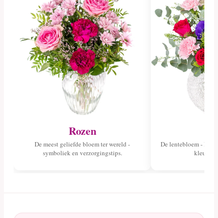
Rozen
Tu
De meest geliefde bloem ter wereld -
De lentebloem - lees 
symboliek en verzorgingstips.
kleuren 