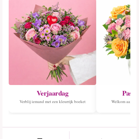
Verjaardag
Pasge
Verblij iemand met een kleurrijk boeket
Welkom aan het 