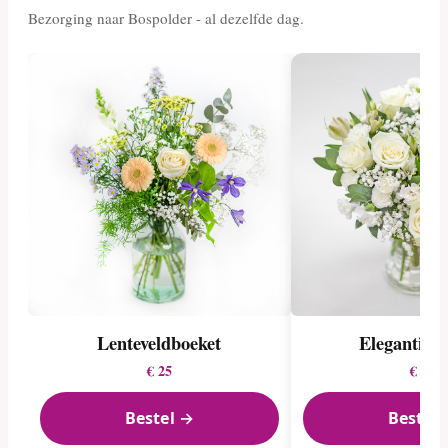
Bezorging naar Bospolder - al dezelfde dag.
Lenteveldboeket
Elegantie i
€ 25
€ 20
Bestel →
Bestel