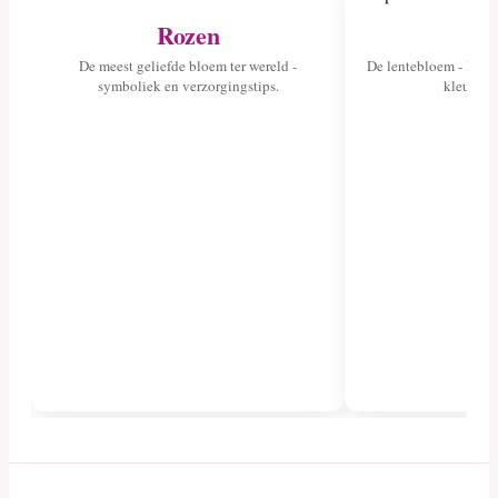
Rozen
Tu
De meest geliefde bloem ter wereld -
De lentebloem - lees 
symboliek en verzorgingstips.
kleuren 