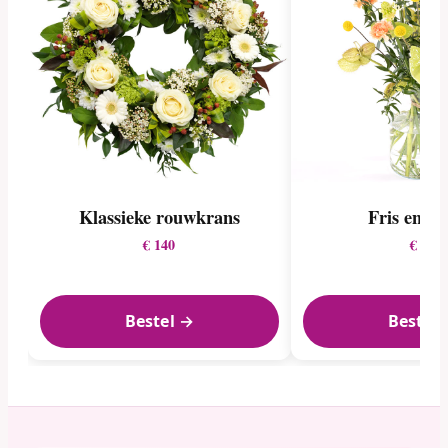
Klassieke rouwkrans
Fris en fru
€ 140
€ 27
Bestel →
Bestel