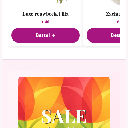
Luxe rouwboeket lila
Zachte Pa
€ 40
€ 29
Bestel →
Bestel