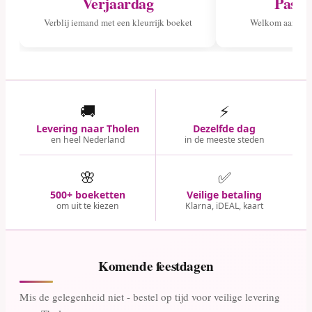
Verjaardag
Pasge
Verblij iemand met een kleurrijk boeket
Welkom aan het 
🚚
⚡
Levering naar Tholen
Dezelfde dag
en heel Nederland
in de meeste steden
🌸
✅
500+ boeketten
Veilige betaling
om uit te kiezen
Klarna, iDEAL, kaart
Komende feestdagen
Mis de gelegenheid niet - bestel op tijd voor veilige levering