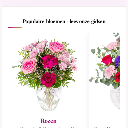
Populaire bloemen - lees onze gidsen
Rozen
Tu