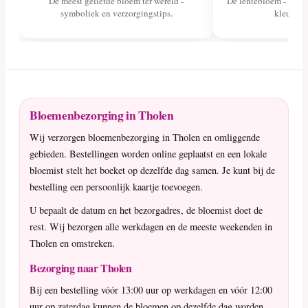
De meest geliefde bloem ter wereld -
De lentebloem - lees 
symboliek en verzorgingstips.
kleuren 
Bloemenbezorging in Tholen
Wij verzorgen bloemenbezorging in Tholen en omliggende
gebieden. Bestellingen worden online geplaatst en een lokale
bloemist stelt het boeket op dezelfde dag samen. Je kunt bij de
bestelling een persoonlijk kaartje toevoegen.
U bepaalt de datum en het bezorgadres, de bloemist doet de
rest. Wij bezorgen alle werkdagen en de meeste weekenden in
Tholen en omstreken.
Bezorging naar Tholen
Bij een bestelling vóór 13:00 uur op werkdagen en vóór 12:00
uur op zaterdag kunnen de bloemen op dezelfde dag worden