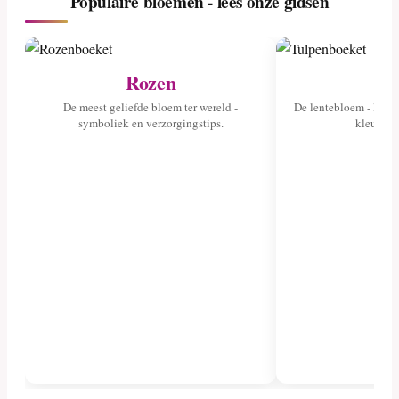
Populaire bloemen - lees onze gidsen
Rozen
Tu
De meest geliefde bloem ter wereld -
De lentebloem - lees 
symboliek en verzorgingstips.
kleuren 