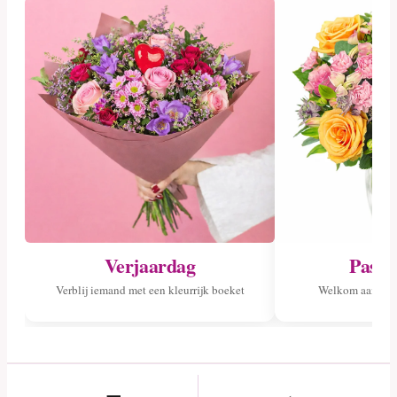
Verjaardag
Pasge
Verblij iemand met een kleurrijk boeket
Welkom aan het 