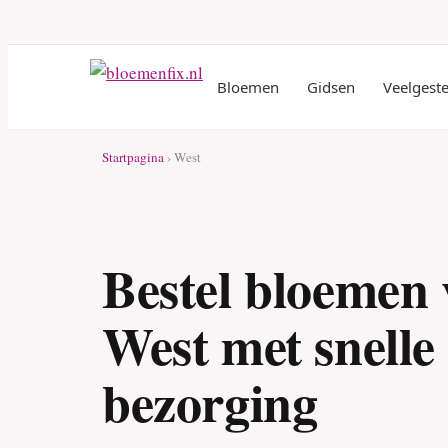
Bloemen
Gidsen
Veelgest
Startpagina
› West
Bestel bloemen 
West met snelle
bezorging