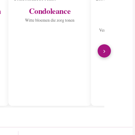
n
Condoleance
Verstur
zieke
Witte bloemen die zorg tonen
Verspreid vreugde me
›