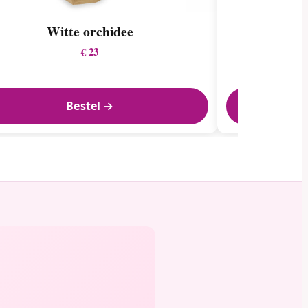
Witte orchidee
V
€ 23
Bestel →