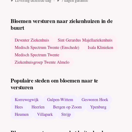
✔ Levering dezelfde dag · ✔ 7 dagen garantie
Bloemen versturen naar ziekenhuizen in de
buurt
Deventer Ziekenhuis
Sint Gerardus Majellaziekenhuis
Medisch Spectrum Twente (Enschede)
Isala Klinieken
Medisch Spectrum Twente
Ziekenhuisgroep Twente Almelo
Populaire steden om bloemen naar te
versturen
Korrewegwijk
Gulpen-Wittem
Gesworen Hoek
Hees
Heerlen
Bergen op Zoom
Ypenburg
Heumen
Villapark
Strijp