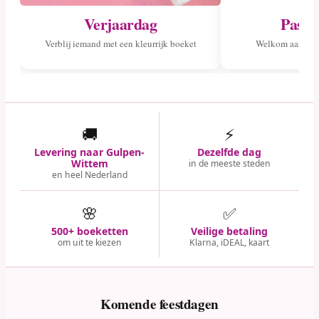
Verjaardag
Pasge
Verblij iemand met een kleurrijk boeket
Welkom aan het 
🚚
⚡
Levering naar Gulpen-
Dezelfde dag
Wittem
in de meeste steden
en heel Nederland
🌸
✅
500+ boeketten
Veilige betaling
om uit te kiezen
Klarna, iDEAL, kaart
Komende feestdagen