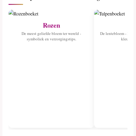
Rozen
Tu
De meest geliefde bloem ter wereld -
De lentebloem - lees 
symboliek en verzorgingstips.
kleuren 