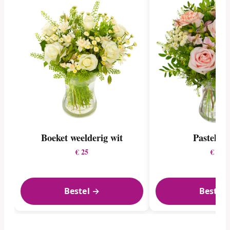
Boeket weelderig wit
Pastel lie
€ 25
€ 27
Bestel →
Bestel