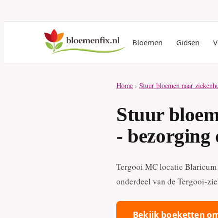
Bloemen
Gidsen
V
Home
›
Stuur bloemen naar ziekenh
Stuur bloem
- bezorging 
Tergooi MC locatie Blaricum 
onderdeel van de Tergooi-zie
Bekijk boeketten om