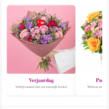
Verjaardag
Pasge
Verblij iemand met een kleurrijk boeket
Welkom aan het 