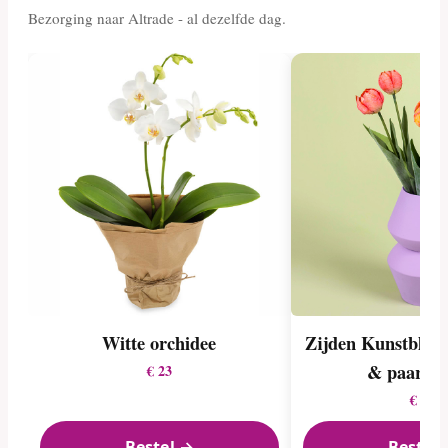
Bezorging naar Altrade - al dezelfde dag.
Witte orchidee
Zijden Kunstbloem
& paarse 
€ 23
€ 30
Bestel →
Bestel