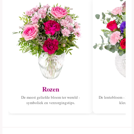
Rozen
Tu
De meest geliefde bloem ter wereld -
De lentebloem - lees 
symboliek en verzorgingstips.
kleuren 