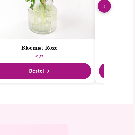
›
Bloemist Roze
Za
€ 22
Bestel →