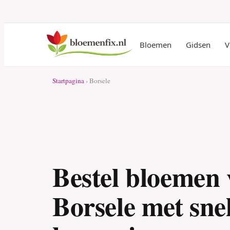
Bloemen
Gidsen
V
Startpagina
› Borsele
Bestel bloemen 
Borsele met snel