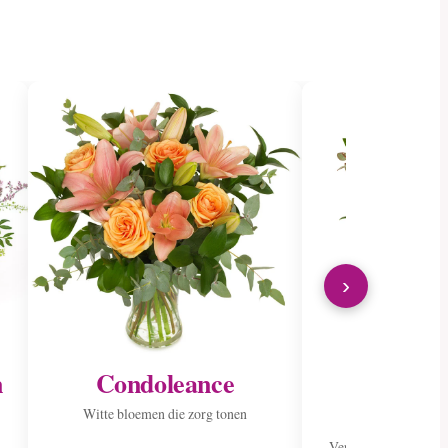
›
n
Condoleance
Verstur
zieke
Witte bloemen die zorg tonen
Verspreid vreugde me