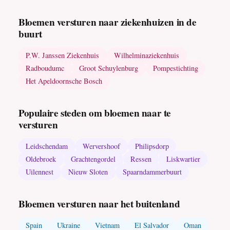
Bloemen versturen naar ziekenhuizen in de
buurt
P.W. Janssen Ziekenhuis
Wilhelminaziekenhuis
Radboudumc
Groot Schuylenburg
Pompestichting
Het Apeldoornsche Bosch
Populaire steden om bloemen naar te
versturen
Leidschendam
Wervershoof
Philipsdorp
Oldebroek
Grachtengordel
Ressen
Liskwartier
Uilennest
Nieuw Sloten
Spaarndammerbuurt
Bloemen versturen naar het buitenland
Spain
Ukraine
Vietnam
El Salvador
Oman